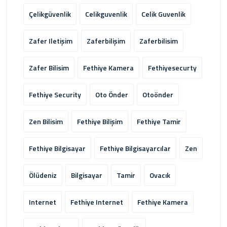
Çelikgüvenlik
Celikguvenlik
Celik Guvenlik
Zafer Iletişim
Zaferbilişim
Zaferbilisim
Zafer Bilisim
Fethiye Kamera
Fethiyesecurty
Fethiye Security
Oto Önder
Otoönder
Zen Bilisim
Fethiye Bilişim
Fethiye Tamir
Fethiye Bilgisayar
Fethiye Bilgisayarcılar
Zen
Ölüdeniz
Bilgisayar
Tamir
Ovacık
Internet
Fethiye Internet
Fethiye Kamera