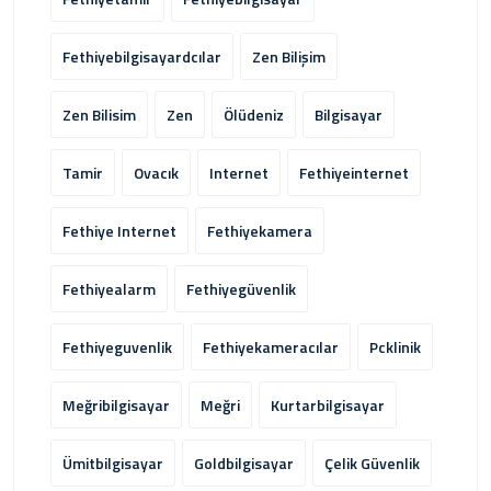
Fethiyebilgisayardcılar
Zen Bilişim
Zen Bilisim
Zen
Ölüdeniz
Bilgisayar
Tamir
Ovacık
Internet
Fethiyeinternet
Fethiye Internet
Fethiyekamera
Fethiyealarm
Fethiyegüvenlik
Fethiyeguvenlik
Fethiyekameracılar
Pcklinik
Meğribilgisayar
Meğri
Kurtarbilgisayar
Ümitbilgisayar
Goldbilgisayar
Çelik Güvenlik