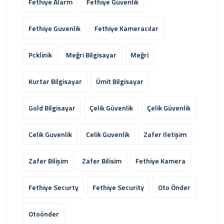
Fethiye Alarm
Fethiye Güvenlik
Fethiye Guvenlik
Fethiye Kameracılar
Pcklinik
Meğri Bilgisayar
Meğri
Kurtar Bilgisayar
Ümit Bilgisayar
Gold Bilgisayar
Çelik Güvenlik
Çelik Güvenlik
Celik Guvenlik
Celik Guvenlik
Zafer Iletişim
Zafer Bilişim
Zafer Bilisim
Fethiye Kamera
Fethiye Securty
Fethiye Security
Oto Önder
Otoönder