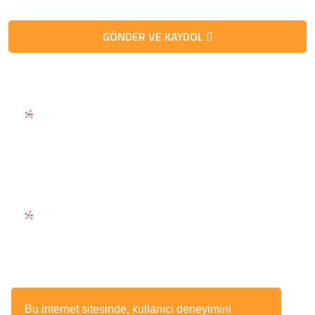
GÖNDER VE KAYDOL
Telefon / Fax
Telefon
0 (532) 151 57 60
Fax
0 (532) 151 57 60
E-Posta
info@zenbilisim.net.tr
Adres
Bu internet sitesinde, kullanıcı deneyimini