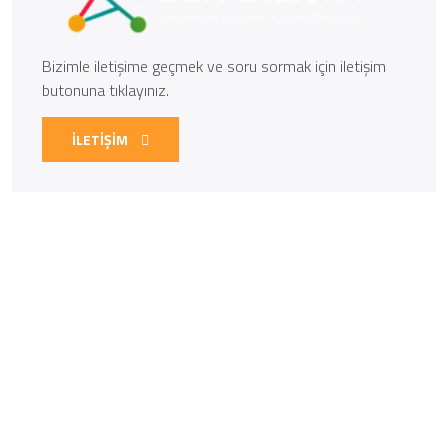
Bizimle iletişime geçmek ve soru sormak için iletişim
butonuna tıklayınız.
İLETİŞİM
Kurumsal
Yazılım hizmetleri Fethiye, İnternet çözümleri Fethiye,
Güvenlik kamerası kurulumu Fethiye, Bulut hizmetleri
sağlayıcıları Fethiye, Villa kiralama yazılımı Fethiye, Restoran
yönetim yazılımı Fethiye, Otel rezervasyon yazılımı Fethiye,
Otel web sitesi tasarımı Fethiye, Restoran web sitesi