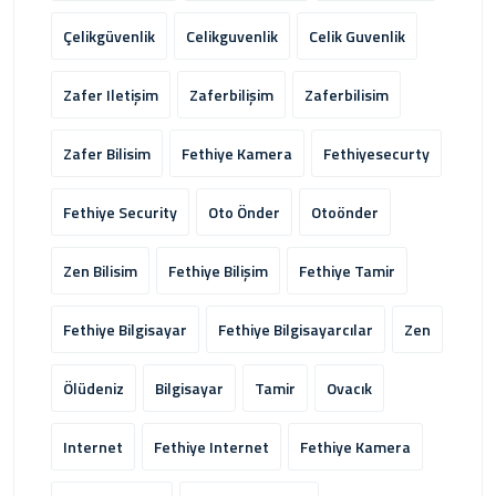
Çelikgüvenlik
Celikguvenlik
Celik Guvenlik
Zafer Iletişim
Zaferbilişim
Zaferbilisim
Zafer Bilisim
Fethiye Kamera
Fethiyesecurty
Fethiye Security
Oto Önder
Otoönder
Zen Bilisim
Fethiye Bilişim
Fethiye Tamir
Fethiye Bilgisayar
Fethiye Bilgisayarcılar
Zen
Ölüdeniz
Bilgisayar
Tamir
Ovacık
Internet
Fethiye Internet
Fethiye Kamera