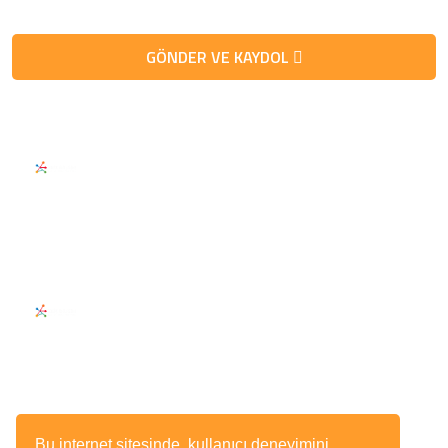
GÖNDER VE KAYDOL
Telefon / Fax
Telefon
0 (532) 151 57 60
Fax
0 (532) 151 57 60
E-Posta
info@zenbilisim.net.tr
Adres
Bu internet sitesinde, kullanıcı deneyimini