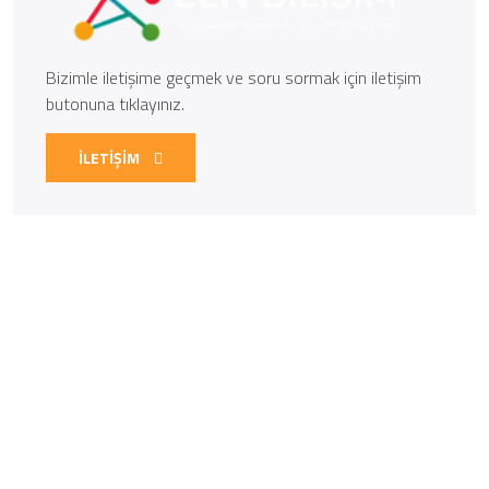
Bizimle iletişime geçmek ve soru sormak için iletişim
butonuna tıklayınız.
İLETİŞİM
Kurumsal
Yazılım hizmetleri Fethiye, İnternet çözümleri Fethiye,
Güvenlik kamerası kurulumu Fethiye, Bulut hizmetleri
sağlayıcıları Fethiye, Villa kiralama yazılımı Fethiye, Restoran
yönetim yazılımı Fethiye, Otel rezervasyon yazılımı Fethiye,